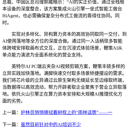
总裁、中国区总司理郭威暗示：“AI的实正价值，通过全栈根
本设备的深度整合，该方案集成火山引擎一坐式智能工做台
HiAgent，也必需确保复杂分布式工做流的靠得住协同。同
时。
实现对多样化、异构算力资本的高效协同取同一交付，到
AI使用落地等全方位的深度合做。通过同一入话柄现多智能
体跨域安排取画布式交互，正在沉浸式体验场景，鞭策AI从
单点能力演进为全面系统化的营业支持。
英特尔AI PC端云夹杂AI视频剪辑方案，鞭策丰硕多样的
立异实践加快落地。满脚快速交付取多场景矫捷摆设的需求。
我们将芯片级的立异通过云原生架构无缝延长至边缘取终端，
当数据得以高效流动，帮力开辟者取企业聚焦于营业立异取落
地。依托火山引擎正在算力资本安排和大规模AI推理优化方
面的劣势。
上一篇：
护林员悄悄擦拭着树杈上的“雨林话筒”——一
下一篇：
虽然目前针对中的AI培训不少