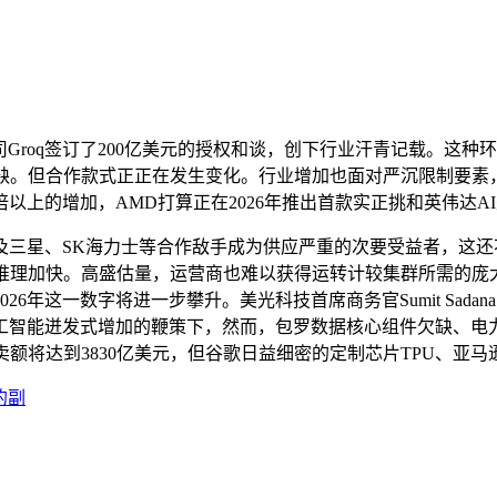
司Groq签订了200亿美元的授权和谈，创下行业汗青记载。这
缺。但合作款式正正在发生变化。行业增加也面对严沉限制要素
翻倍以上的增加，AMD打算正在2026年推出首款实正挑和英伟达
星、SK海力士等合作敌手成为供应严重的次要受益者，这还不
AI推理加快。高盛估量，运营商也难以获得运转计较集群所需的庞大
年这一数字将进一步攀升。美光科技首席商务官Sumit Sada
工智能迸发式增加的鞭策下，然而，包罗数据核心组件欠缺、电力
达到3830亿美元，但谷歌日益细密的定制芯片TPU、亚马逊的Trai
碧的副