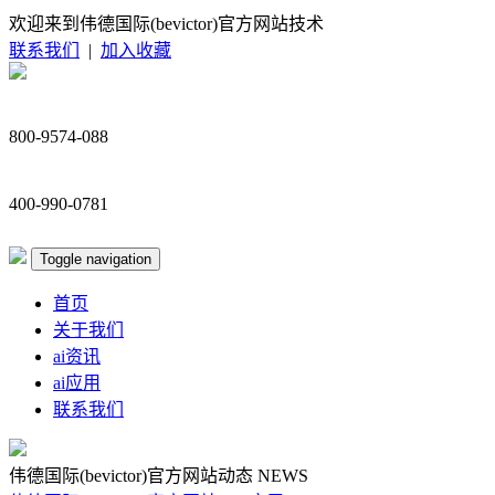
欢迎来到伟德国际(bevictor)官方网站技术
联系我们
|
加入收藏
800-9574-088
400-990-0781
Toggle navigation
首页
关于我们
ai资讯
ai应用
联系我们
伟德国际(bevictor)官方网站动态
NEWS