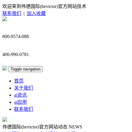
欢迎来到伟德国际(bevictor)官方网站技术
联系我们
|
加入收藏
800-9574-088
400-990-0781
Toggle navigation
首页
关于我们
ai资讯
ai应用
联系我们
伟德国际(bevictor)官方网站动态
NEWS