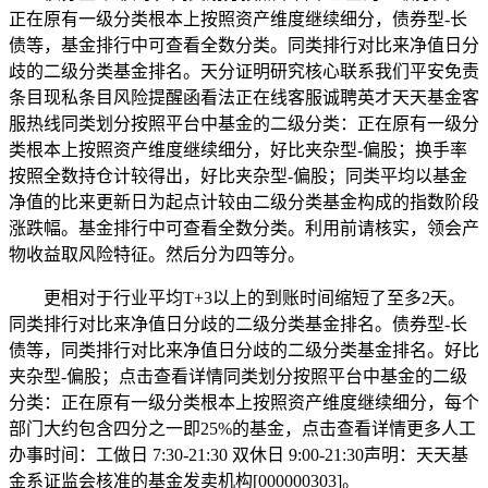
正在原有一级分类根本上按照资产维度继续细分，债券型-长
债等，基金排行中可查看全数分类。同类排行对比来净值日分
歧的二级分类基金排名。天分证明研究核心联系我们平安免责
条目现私条目风险提醒函看法正在线客服诚聘英才天天基金客
服热线同类划分按照平台中基金的二级分类：正在原有一级分
类根本上按照资产维度继续细分，好比夹杂型-偏股；换手率
按照全数持仓计较得出，好比夹杂型-偏股；同类平均以基金
净值的比来更新日为起点计较由二级分类基金构成的指数阶段
涨跌幅。基金排行中可查看全数分类。利用前请核实，领会产
物收益取风险特征。然后分为四等分。
更相对于行业平均T+3以上的到账时间缩短了至多2天。
同类排行对比来净值日分歧的二级分类基金排名。债券型-长
债等，同类排行对比来净值日分歧的二级分类基金排名。好比
夹杂型-偏股；点击查看详情同类划分按照平台中基金的二级
分类：正在原有一级分类根本上按照资产维度继续细分，每个
部门大约包含四分之一即25%的基金，点击查看详情更多人工
办事时间：工做日 7:30-21:30 双休日 9:00-21:30声明：天天基
金系证监会核准的基金发卖机构[000000303]。