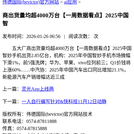
伟德国际(bevictor)官方网站
>
ai应用
>
商出货量均超4000万台【一周数据看点】2025中国
智
发布时间：2026-01-26 06:56 | 阅读次数：
次
五大厂商出货量均超4000万台【一周数据看点】2025中国
智妙手机出货2.85亿台，机构：2025年中国智妙手机市场微幅
下滑1%，前5强洗牌；华为、苹果、vivo位列前三；Q1价钱将
上涨60%……中汽协：2025年中国汽车出口同比增加21.1%，
新能源汽车产销增幅达近三成
上一篇：
灵光App上线两
下一篇：
一人自行编写针对&快科技11月12日动静
版权所有：伟德国际(bevictor)官方网站技术
联系电话：0574-87811888
传真：0574-87815888