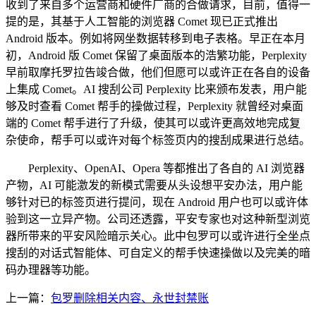
收到了来自多个运营商和硬件厂商的合做请求，目前，值得一
提的是，其基于人工智能的浏览器 Comet 现已正式推出
Android 版本。例如将网坐数据转移到电子表格。早正在本月
初，Android 版 Comet 保留了桌面版本的浩繁功能，Perplexity
早前取摩托罗拉告竣合做，他们但愿可以或许正在各自的设备
上集成 Comet。AI 搜刮公司 Perplexity 比来颁布发表，用户能
够及时查看 Comet 帮手的操做过程，Perplexity 就曾经对桌面
端的 Comet 帮手进行了升级，使其可以或许更高效地完成复
杂使命，帮手可以或许对每个标签页内的搜刮成果进行总结。
Perplexity、OpenAI、Opera 等都推出了各自的 AI 浏览器
产物，AI 可能激发的新模式需要从头设想平安办法，用户能
够针对已的标签页进行提问，现在 Android 用户也可以或许体
验到这一立异产物。公司还透露，平安专家也对这种新型浏览
器所带来的平安风险暗示关心。此中包罗可以或许进行全坐点
搜刮的对话式智能体、可自定义的帮手快速操做以及完美的暗
码办理器等功能。
上一篇：
包罗删除相关内容、永世封禁账