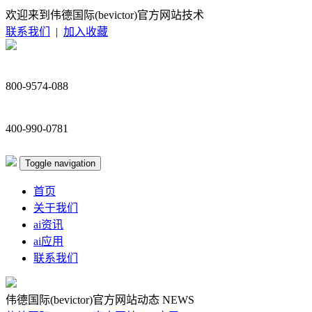
欢迎来到伟德国际(bevictor)官方网站技术
联系我们
|
加入收藏
800-9574-088
400-990-0781
Toggle navigation
首页
关于我们
ai资讯
ai应用
联系我们
伟德国际(bevictor)官方网站动态
NEWS