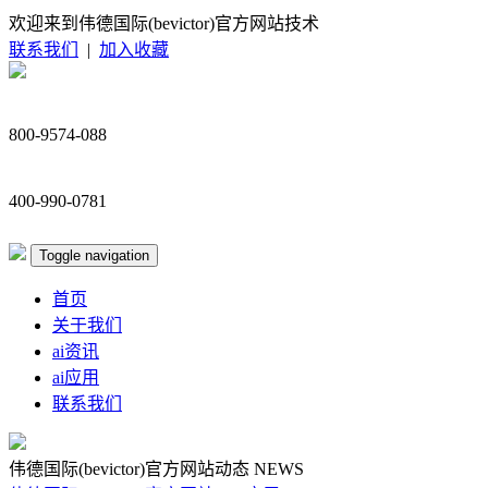
欢迎来到伟德国际(bevictor)官方网站技术
联系我们
|
加入收藏
800-9574-088
400-990-0781
Toggle navigation
首页
关于我们
ai资讯
ai应用
联系我们
伟德国际(bevictor)官方网站动态
NEWS