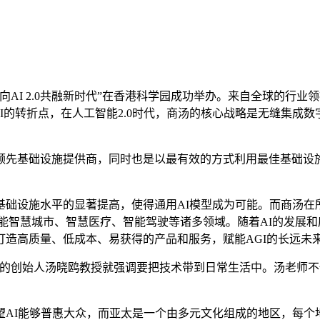
AI 2.0共融新时代”在香港科学园成功举办。来自全球的行业
I的转折点，在人工智能2.0时代，商汤的核心战略是无缝集成
先基础设施提供商，同时也是以最有效的方式利用最佳基础设施
施水平的显著提高，使得通用AI模型成为可能。而商汤在所谓的
用，赋能智慧城市、智慧医疗、智能驾驶等诸多领域。随着AI的发展
造高质量、低成本、易获得的产品和服务，赋能AGI的长远未
们的创始人汤晓鸥教授就强调要把技术带到日常生活中。汤老师
I能够普惠大众，而亚太是一个由多元文化组成的地区，每个