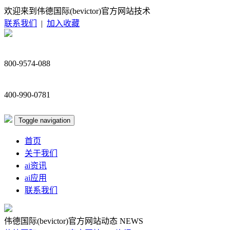
欢迎来到伟德国际(bevictor)官方网站技术
联系我们
|
加入收藏
800-9574-088
400-990-0781
Toggle navigation
首页
关于我们
ai资讯
ai应用
联系我们
伟德国际(bevictor)官方网站动态
NEWS