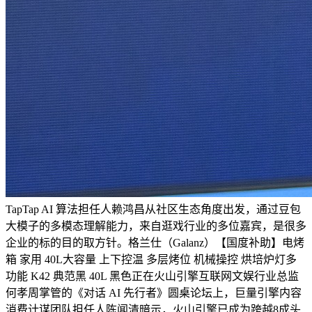
TapTap AI 算法担任人赖鸿昌从社区生态角度出发，通过豆包
大模子的多模态理解能力，来自逛戏行业的多位嘉宾，是很多
企业的标的目的取方针。格兰仕（Galanz）【国度补助】电烤
箱 家用 40L大容量 上下控温 多层烤位 机械操控 烘培炉灯多
功能 K42 典范黑 40L 黑色正在火山引擎互联网文娱行业总监
何孝周掌管的《对话 AI 先行者》圆桌论坛上，巨量引擎内容
消费计谋团队担任人陈闻清暗示，火山引擎已成为跨越8成头