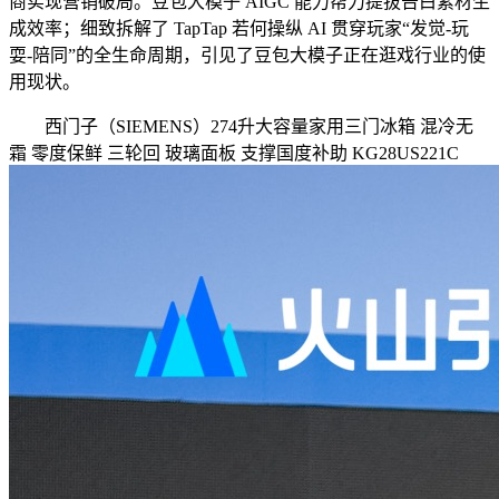
商实现营销破局。豆包大模子 AIGC 能力帮力提拔告白素材生
成效率；细致拆解了 TapTap 若何操纵 AI 贯穿玩家“发觉-玩
耍-陪同”的全生命周期，引见了豆包大模子正在逛戏行业的使
用现状。
西门子（SIEMENS）274升大容量家用三门冰箱 混冷无
霜 零度保鲜 三轮回 玻璃面板 支撑国度补助 KG28US221C