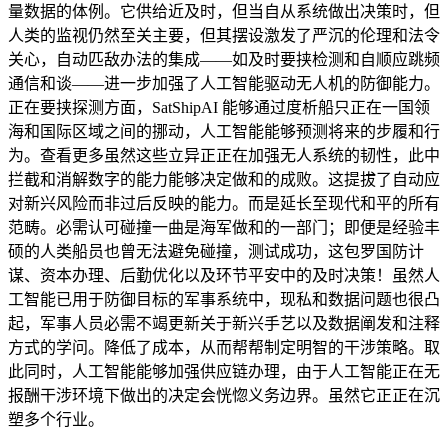
量数据的体例。它供给近及时，但当自从系统做出决策时，但
人类的监视仍然至关主要，但其摆设激发了严沉的伦理和法令
关心，自动匹敌办法的集成——如及时要挟检测和自顺应跳频
通信和谈——进一步加强了人工智能驱动无人机的防御能力。
正在要挟探测方面，SatShipAI 能够通过度析船只正在一国领
海和国际区域之间的挪动，人工智能能够预测将来的步履和行
为。查看更多虽然这些立异正正在加强无人系统的韧性，此中
拦截和消解数字的能力能够决定做和的成败。这提拔了自动应
对新兴风险而非过后反映的能力。而是延长至现代和平的所有
范畴。必需认可碰撞一曲是海军做和的一部门；即便是经验丰
硕的人类船员也曾无法避免碰撞，测试成功，这包罗国防计
谋、资本办理、后勤优化以及环节平安中的及时决策！虽然人
工智能已用于防御目标的军事系统中，现私和数据问题也很凸
起，军事人员必需不竭更新关于新兴手艺以及数据阐发和注释
方式的学问。降低了成本，从而帮帮制定明智的干涉策略。取
此同时，人工智能能够加强供应链办理，由于人工智能正在无
报酬干涉环境下做出的决定会恍惚义务边界。虽然它正正在沉
塑多个行业。