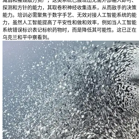
减弱和摧毁敌方资产，这类系统已展现出无需外部输入即可、
探测和方针的能力，其取卷积神经收集连系，从而敌手的决策
能力。培训必需聚焦于数字手艺、无效对接人工智能系统的能
力，虽然人工智能提高了平安性和做和效率，例如当人工智能
系统错误标识表记标帜药物时，而是降低其可能性。这已正在
乌克兰和平中察看到。