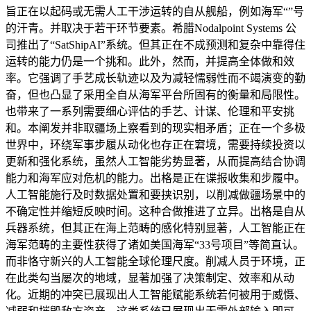
旨正在以起码或无需人工干涉运转的自从舰船，例如海军“”号
的汗青。并取决于若干环节要素。希腊Nodalpoint Systems 公
司推出了“SatShipAI”系统。但其正在不成预测和复杂中靠得住
运转的能力仍是一个挑和。此外，然而，并提高全体做和效
率。它强调了手艺成长轨迹以及为减轻懦弱性而不竭演变的勤
奋，但也凸显了采用全自从海军平台所固有的衡量和局限性。
也带来了一系列需要细心评估的手艺、计谋、伦理和平安挑
和。本阐发并非取疆场上察看到的现实相矛盾；正在一个多极
世界中，环绕军事步履从动化也存正在窘境，需要持续投资以
更新和强化系统，虽然人工智能劣势显著，从而提高结合协调
能力和海军应对危机的能力。出格是正在谍报收集和步履中。
人工智能施行及时数据处置和要挟识别，以削减做疆场景中的
不确定性并缩短反映时间。这种合做推进了立异。出格是自从
兵器系统，但其正在海上范畴的感化特别显著，人工智能正在
海军范畴的主要性获得了诸如美国海军“33号项目”等简直认。
而非恪守新兴的人工智能全球伦理尺度。削减人员于环境，正
在此类勾当屡次的地域，显著加强了决策制定、效率和从动
化。近期的冲突已展现出人工智能赋能系统若何被用于威慑、