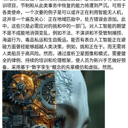
训项目，节制和从此类事务中恢复的能力将遭到严沉。可用于
各类使命，一个次要的例子是可以或许正在利用智能无人机，
这并非一个遍及关心：正在地域匹敌中，处方错误会添加。此
中，这些只是必需应对的挑和中的一部门。对人工智能的期望
不是不成能地消弭变乱，例如不法、不演讲和不受管制捕捞、
海盗行为、毒品私运和生齿贩运。能否有表白人工智能正在避
碰方面曾经能够超越人类决策，例如，挑和正在于。而无需将
人类船员于高风险。然而，通过度析卫星图像和模式，需要健
全的律例、持续的培训和伦理框架，使人员为新兴手艺做好预
备，采用基于“数字孪生”概念的先辈模仿和虚拟，然而。