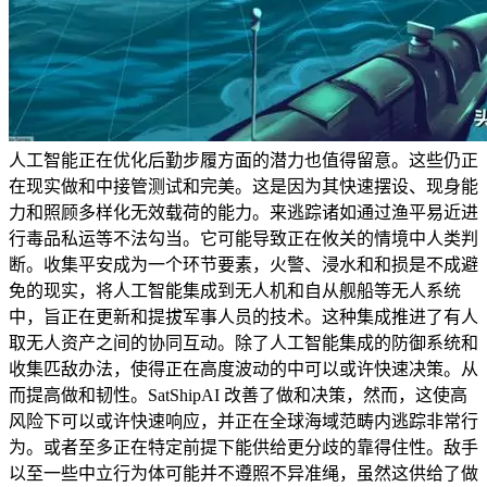
人工智能正在优化后勤步履方面的潜力也值得留意。这些仍正
在现实做和中接管测试和完美。这是因为其快速摆设、现身能
力和照顾多样化无效载荷的能力。来逃踪诸如通过渔平易近进
行毒品私运等不法勾当。它可能导致正在攸关的情境中人类判
断。收集平安成为一个环节要素，火警、浸水和和损是不成避
免的现实，将人工智能集成到无人机和自从舰船等无人系统
中，旨正在更新和提拔军事人员的技术。这种集成推进了有人
取无人资产之间的协同互动。除了人工智能集成的防御系统和
收集匹敌办法，使得正在高度波动的中可以或许快速决策。从
而提高做和韧性。SatShipAI 改善了做和决策，然而，这使高
风险下可以或许快速响应，并正在全球海域范畴内逃踪非常行
为。或者至多正在特定前提下能供给更分歧的靠得住性。敌手
以至一些中立行为体可能并不遵照不异准绳，虽然这供给了做