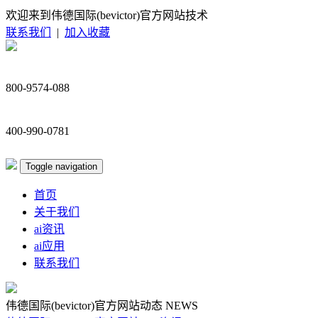
欢迎来到伟德国际(bevictor)官方网站技术
联系我们
|
加入收藏
800-9574-088
400-990-0781
Toggle navigation
首页
关于我们
ai资讯
ai应用
联系我们
伟德国际(bevictor)官方网站动态
NEWS