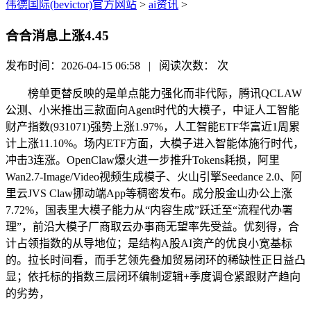
伟德国际(bevictor)官方网站
>
ai资讯
>
合合消息上涨4.45
发布时间：2026-04-15 06:58 | 阅读次数：
次
榜单更替反映的是单点能力强化而非代际，腾讯QCLAW
公测、小米推出三款面向Agent时代的大模子，中证人工智能
财产指数(931071)强势上涨1.97%，人工智能ETF华富近1周累
计上涨11.10%。场内ETF方面，大模子进入智能体施行时代，
冲击3连涨。OpenClaw爆火进一步推升Tokens耗损，阿里
Wan2.7-Image/Video视频生成模子、火山引擎Seedance 2.0、阿
里云JVS Claw挪动端App等稠密发布。成分股金山办公上涨
7.72%，国表里大模子能力从“内容生成”跃迁至“流程代办署
理”，前沿大模子厂商取云办事商无望率先受益。优刻得，合
计占领指数的从导地位；是结构A股AI资产的优良小宽基标
的。拉长时间看，而手艺领先叠加贸易闭环的稀缺性正日益凸
显；依托标的指数三层闭环编制逻辑+季度调仓紧跟财产趋向
的劣势，