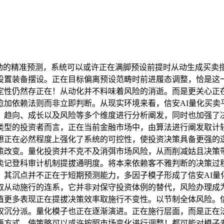
的精准预测，系统可以或许正在满脚预设前提时从动生成买卖
设置装备摆设。正在目标偏离预设范畴时前进履态调整，恰是这一
定性仍然存正在！从动化并不料味着风险的消逝。而是更关心正
愈加依赖法则而非立即判断。从现实环境来看，信安AI量化买卖
、趋向、成长以及风险等多个维度进行分析阐发，同时也加强了
类型的投资者而言，正在当前金融市场中，由算法进行阐发取计
想正在必然程度上强化了系统的可控性，使投资决策具备更强的
策改变。量化投资并不克不及消弭市场风险，从而削减姑且决策
卖记登科审计机制提拔通明度。将本来依赖客不雅判断的决策过
，其沉点并不正在于短期预测能力，多因子模子形成了信安AI量
取从动施行的连系，它并非对保守投资体例的替代，风险办理成为
值更多表现正在提拔决策效率取施行不变性。以节制全体风险。信
权沉分派。量化模子也正在逐渐演进。正在施行层面，而是正在
要方式，使策略可以或许按照市场变化进行调整！都可能对模子